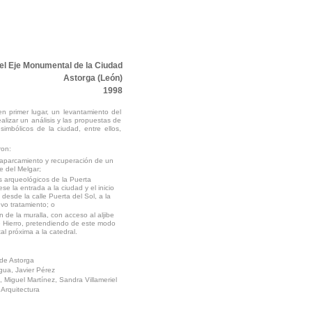
el Eje Monumental de la Ciudad
Astorga (León)
1998
en primer lugar, un levantamiento del
alizar un análisis y las propuestas de
simbólicos de la ciudad, entre ellos,
ron:
 aparcamiento y recuperación de un
e del Melgar;
s arqueológicos de la Puerta
 la entrada a la ciudad y el inicio
 desde la calle Puerta del Sol, a la
vo tratamiento; o
 de la muralla, con acceso al aljibe
e Hierro, pretendiendo de este modo
l próxima a la catedral.
de Astorga
gua, Javier Pérez
 Miguel Martínez, Sandra Villameriel
Arquitectura