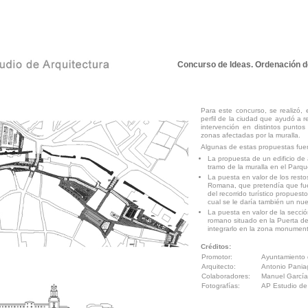
Concurso de Ideas. Ordenación d
Para este concurso, se realizó, 
perfil de la ciudad que ayudó a re
intervención en distintos puntos 
zonas afectadas por la muralla.
Algunas de estas propuestas fue
La propuesta de un edificio de
tramo de la muralla en el Parqu
La puesta en valor de los resto
Romana, que pretendía que fuese
del recorrido turístico propuesto
cual se le daría también un nue
La puesta en valor de la sección
romano situado en la Puerta d
integrarlo en la zona monumenta
Créditos:
Promotor:
Ayuntamiento 
Arquitecto:
Antonio Pania
Colaboradores:
Manuel García,
Fotografías:
AP Estudio de 