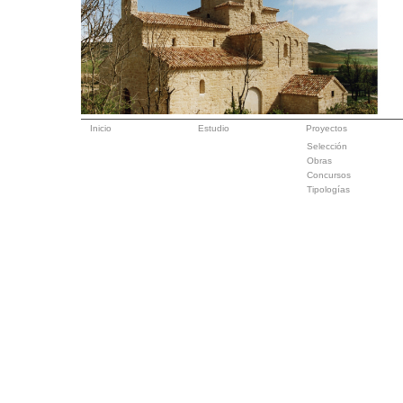
Inicio
Estudio
Proyectos
Selección
Obras
Concursos
Tipologías