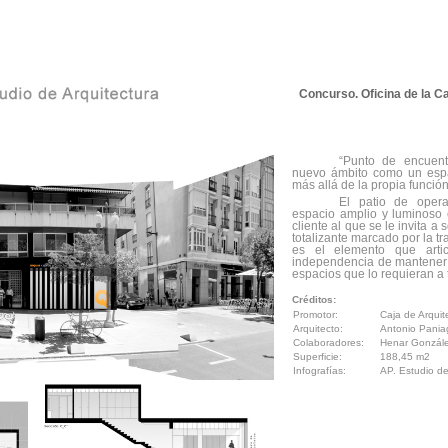
Concurso. Oficina de la Ca
“Punto de encuent
nuevo ámbito como un espac
más allá de la propia funció
El patio de oper
espacio amplio y luminoso 
cliente al que se le invita a
totalizante marcado por la t
es el elemento que artic
independencia de mantener 
espacios que lo requieran a
Créditos:
Promotor:
Caja de Arquit
Arquitecto:
Antonio Pani
Colaboradores:
Henar Gonzál
Superficie:
188,45 m2
Infografías:
AP. Estudio de