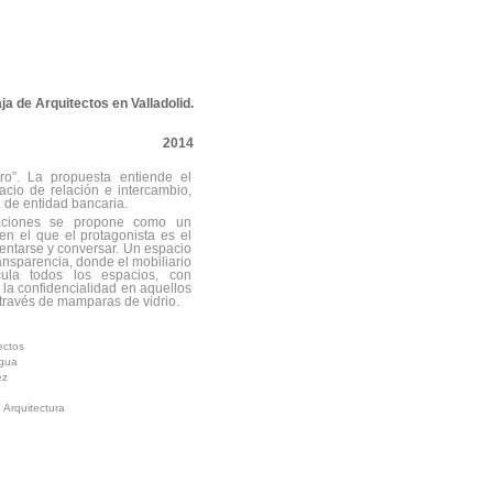
ja de Arquitectos en Valladolid.
2014
ro”. La propuesta entiende el
io de relación e intercambio,
n de entidad bancaria.
aciones se propone como un
en el que el protagonista es el
 sentarse y conversar. Un espacio
ransparencia, donde el mobiliario
ula todos los espacios, con
la confidencialidad en aquellos
 través de mamparas de vidrio.
ectos
agua
ez
 Arquitectura