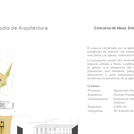
Concurso de Ideas. Ento
El espacio dominado por la igles
problemas de relación. Se trata
una plaza y la iglesia, rodeadas d
La propuesta partía del entend
espacio unitario y fluido, cualif
la iglesia. Los elementos del
plataforma, que mediante “plieg
situaciones y usos planteado
tensionara la presencia de la igle
Créditos:
Promotor:
Diputación Pro
Arquitecto:
Antonio Pani
Colaboradores:
Esperanza Sier
Jiménez
Superficie:
5.650 m2
Infografías:
AP Estudio de 