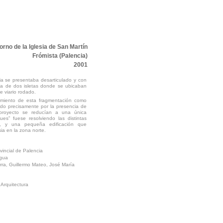
rno de la Iglesia de San Martín
Frómista (Palencia)
2001
ia se presentaba desarticulado y con
ba de dos isletas donde se ubicaban
e viario rodado.
imiento de esta fragmentación como
icado precisamente por la presencia de
 proyecto se reducían a una única
ues” fuese resolviendo las distintas
s, y una pequeña edificación que
sia en la zona norte.
vincial de Palencia
agua
ra, Guillermo Mateo, José María
Arquitectura